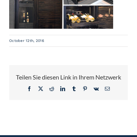
References
News
October 12th, 2016
About us
Contact
Teilen Sie diesen Link in Ihrem Netzwerk
Jobs
Facebook
X
Reddit
LinkedIn
Tumblr
Pinterest
Vk
Email