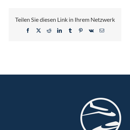
Referenzen
Teilen Sie diesen Link in Ihrem Netzwerk
Aktuell
Facebook
X
Reddit
LinkedIn
Tumblr
Pinterest
Vk
E-
Mail
Über Gehr
Jobs
Kontakt