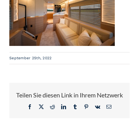
Referenzen
Aktuell
Über Gehr
September 25th, 2022
Jobs
Kontakt
Teilen Sie diesen Link in Ihrem Netzwerk
Facebook
X
Reddit
LinkedIn
Tumblr
Pinterest
Vk
E-
Mail