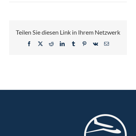
Referenzen
Aktuell
Teilen Sie diesen Link in Ihrem Netzwerk
Über Gehr
Facebook
X
Reddit
LinkedIn
Tumblr
Pinterest
Vk
E-
Mail
Jobs
Kontakt