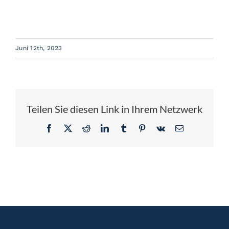
Referenzen
Aktuell
Juni 12th, 2023
Über Gehr
Jobs
Teilen Sie diesen Link in Ihrem Netzwerk
Facebook
X
Reddit
LinkedIn
Tumblr
Pinterest
Vk
E-
Mail
Kontakt